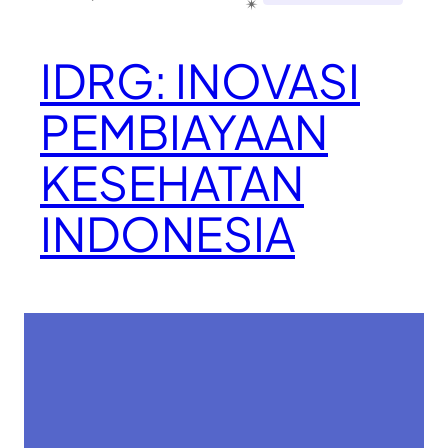
✴︎
IDRG: INOVASI
PEMBIAYAAN
KESEHATAN
INDONESIA