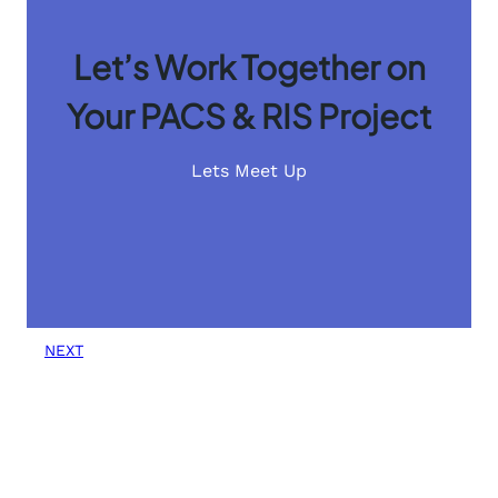
Let’s Work Together on
Your PACS & RIS Project
Lets Meet Up
NEXT