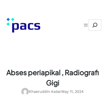
Skip
to
content
Search
Abses periapikal , Radiografi
Gigi
Khaeruddin Asdar
May 11, 2024