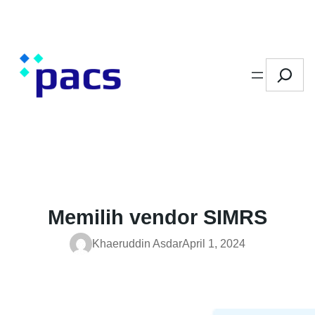
Skip
to
content
Search
Memilih vendor SIMRS
Khaeruddin Asdar
April 1, 2024