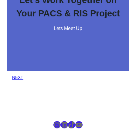
Your PACS & RIS Project
Lets Meet Up
NEXT
Instagram
LinkedIn
TikTok
YouTube