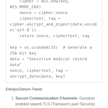
    cipher = AES.new(key, 
AES.MODE_EAX)

    nonce = cipher.nonce

    ciphertext, tag = 
cipher.encrypt_and_digest(data.encod
e('utf-8'))

    return nonce, ciphertext, tag

key = os.urandom(32)  # Generate a 
256-bit key

data = "Sensitive medical record 
data"

nonce, ciphertext, tag = 
Enkripsi Data In-Transit
Secure Communication Channels:
Gunakan
protokol seperti TLS (Transport Layer Security)