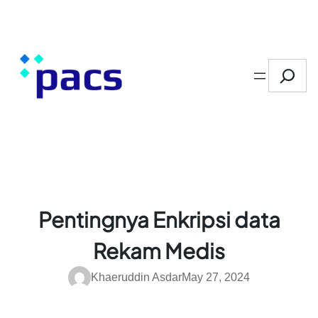
Skip
to
content
Search
Pentingnya Enkripsi data
Rekam Medis
Khaeruddin Asdar
May 27, 2024