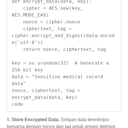
def encrypt_data(data, key):

    cipher = AES.new(key, 
AES.MODE_EAX)

    nonce = cipher.nonce

    ciphertext, tag = 
cipher.encrypt_and_digest(data.encod
e('utf-8'))

    return nonce, ciphertext, tag

key = os.urandom(32)  # Generate a 
256-bit key

data = "Sensitive medical record 
data"

nonce, ciphertext, tag = 
encrypt_data(data, key)

code
5.
Store Encrypted Data:
Simpan data terenkripsi
bersama dengan nonce dan tag untuk proses dekripsi