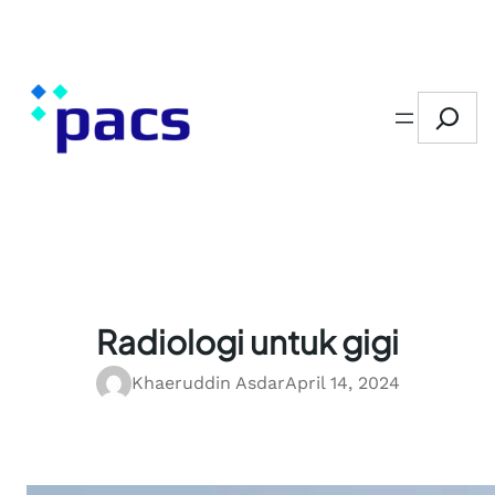
Skip
to
content
Search
Radiologi untuk gigi
Khaeruddin Asdar
April 14, 2024