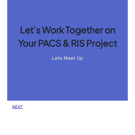
Let’s Work Together on
Your PACS & RIS Project
Lets Meet Up
NEXT