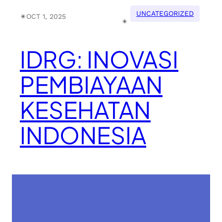
UNCATEGORIZED
✴︎
OCT 1, 2025
✴︎
IDRG: INOVASI
PEMBIAYAAN
KESEHATAN
INDONESIA