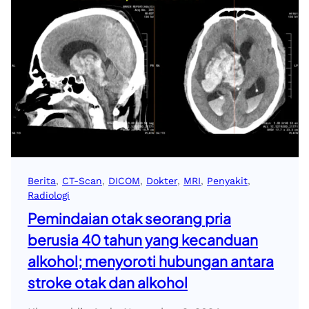
Berita
, 
CT-Scan
, 
DICOM
, 
Dokter
, 
MRI
, 
Penyakit
, 
Radiologi
Pemindaian otak seorang pria
berusia 40 tahun yang kecanduan
alkohol; menyoroti hubungan antara
stroke otak dan alkohol