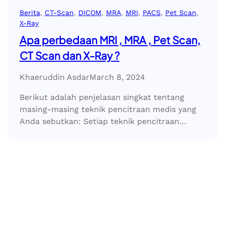
Berita
, 
CT-Scan
, 
DICOM
, 
MRA
, 
MRI
, 
PACS
, 
Pet Scan
, 
X-Ray
Apa perbedaan MRI , MRA , Pet Scan,
CT Scan dan X-Ray ?
Khaeruddin Asdar
March 8, 2024
Berikut adalah penjelasan singkat tentang
masing-masing teknik pencitraan medis yang
Anda sebutkan: Setiap teknik pencitraan…