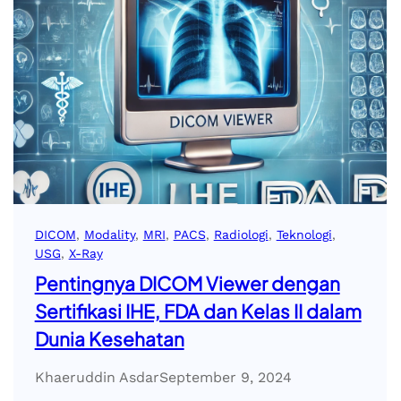
DICOM
, 
Modality
, 
MRI
, 
PACS
, 
Radiologi
, 
Teknologi
, 
USG
, 
X-Ray
Pentingnya DICOM Viewer dengan
Sertifikasi IHE, FDA dan Kelas II dalam
Dunia Kesehatan
Khaeruddin Asdar
September 9, 2024