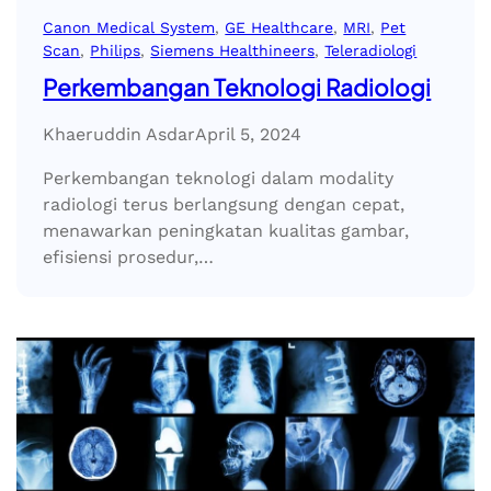
Canon Medical System
, 
GE Healthcare
, 
MRI
, 
Pet
Scan
, 
Philips
, 
Siemens Healthineers
, 
Teleradiologi
Perkembangan Teknologi Radiologi
Khaeruddin Asdar
April 5, 2024
Perkembangan teknologi dalam modality
radiologi terus berlangsung dengan cepat,
menawarkan peningkatan kualitas gambar,
efisiensi prosedur,…