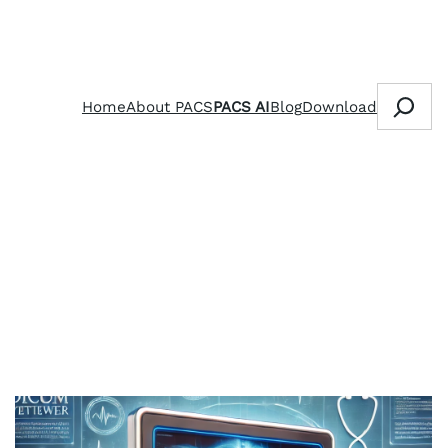
Search
Home
About PACS
PACS AI
Blog
Download