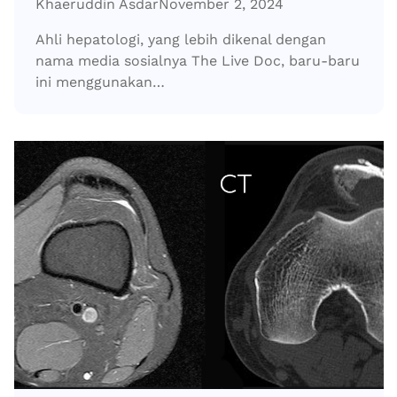
Khaeruddin Asdar
November 2, 2024
Ahli hepatologi, yang lebih dikenal dengan
nama media sosialnya The Live Doc, baru-baru
ini menggunakan…