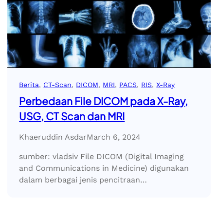
Berita
, 
CT-Scan
, 
DICOM
, 
MRI
, 
PACS
, 
RIS
, 
X-Ray
Perbedaan File DICOM pada X-Ray,
USG, CT Scan dan MRI
Khaeruddin Asdar
March 6, 2024
sumber: vladsiv File DICOM (Digital Imaging
and Communications in Medicine) digunakan
dalam berbagai jenis pencitraan…