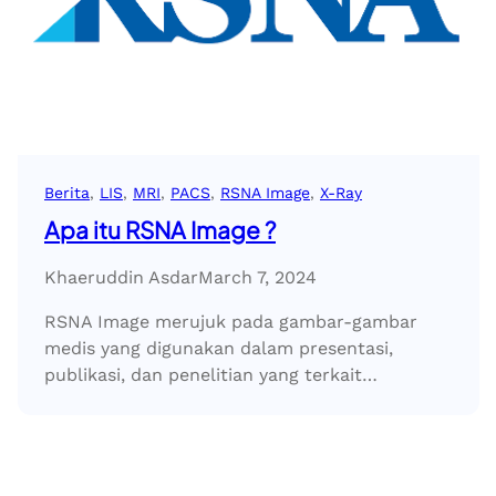
Berita
, 
LIS
, 
MRI
, 
PACS
, 
RSNA Image
, 
X-Ray
Apa itu RSNA Image ?
Khaeruddin Asdar
March 7, 2024
RSNA Image merujuk pada gambar-gambar
medis yang digunakan dalam presentasi,
publikasi, dan penelitian yang terkait…