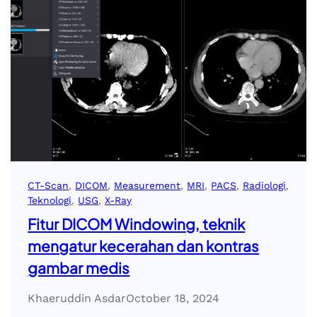
CT-Scan
, 
DICOM
, 
Measurement
, 
MRI
, 
PACS
, 
Radiologi
, 
Teknologi
, 
USG
, 
X-Ray
Fitur DICOM Windowing, teknik
mengatur kecerahan dan kontras
gambar medis
Khaeruddin Asdar
October 18, 2024